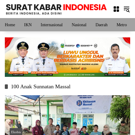
Langsung
ke
konten
Home
IKN
Internasional
Nasional
Daerah
Metro
100 Anak Sunnatan Massal
Ekobis