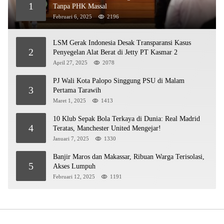
1
Tanpa PHK Massal
Februari 6, 2025
2196
LSM Gerak Indonesia Desak Transparansi Kasus
2
Penyegelan Alat Berat di Jetty PT Kasmar 2
April 27, 2025
2078
PJ Wali Kota Palopo Singgung PSU di Malam
3
Pertama Tarawih
Maret 1, 2025
1413
10 Klub Sepak Bola Terkaya di Dunia: Real Madrid
4
Teratas, Manchester United Mengejar!
Januari 7, 2025
1330
Banjir Maros dan Makassar, Ribuan Warga Terisolasi,
5
Akses Lumpuh
Februari 12, 2025
1191