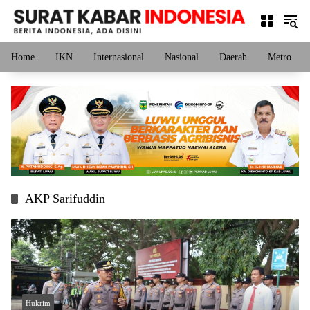
Langsung
ke
konten
Home
IKN
Internasional
Nasional
Daerah
Metro
AKP Sarifuddin
Hukrim