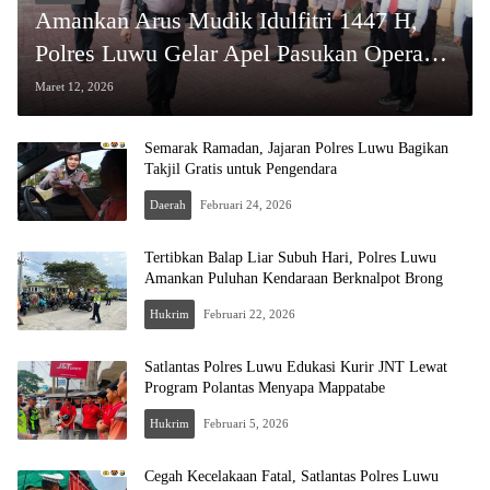
Amankan Arus Mudik Idulfitri 1447 H,
Polres Luwu Gelar Apel Pasukan Operasi
Ketupat 2026
Maret 12, 2026
Semarak Ramadan, Jajaran Polres Luwu Bagikan
Takjil Gratis untuk Pengendara
Daerah
Februari 24, 2026
Tertibkan Balap Liar Subuh Hari, Polres Luwu
Amankan Puluhan Kendaraan Berknalpot Brong
Hukrim
Februari 22, 2026
Satlantas Polres Luwu Edukasi Kurir JNT Lewat
Program Polantas Menyapa Mappatabe
Hukrim
Februari 5, 2026
Cegah Kecelakaan Fatal, Satlantas Polres Luwu