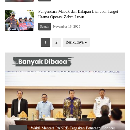
Pengendara Mabuk dan Balapan Liar Jadi Target
Utama Operasi Zebra Luwu
Daerah
November 16, 2025
Paginasi
1
2
Berikutnya »
pos
Wakil Menteri PANRB Tegaskan Penataan Honorer