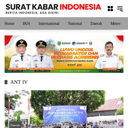
Langsung
ke
konten
Home
IKN
Internasional
Nasional
Daerah
Metro
ANT IV
Daerah