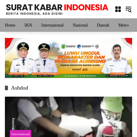
Langsung
ke
konten
Home
IKN
Internasional
Nasional
Daerah
Metro
Ashdod
Internasional