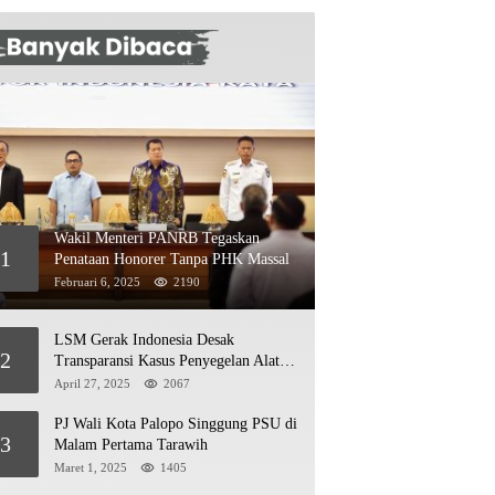
Wakil Menteri PANRB Tegaskan
1
Penataan Honorer Tanpa PHK Massal
Februari 6, 2025
2190
LSM Gerak Indonesia Desak
2
Transparansi Kasus Penyegelan Alat
Berat di Jetty PT Kasmar 2
April 27, 2025
2067
PJ Wali Kota Palopo Singgung PSU di
3
Malam Pertama Tarawih
Maret 1, 2025
1405