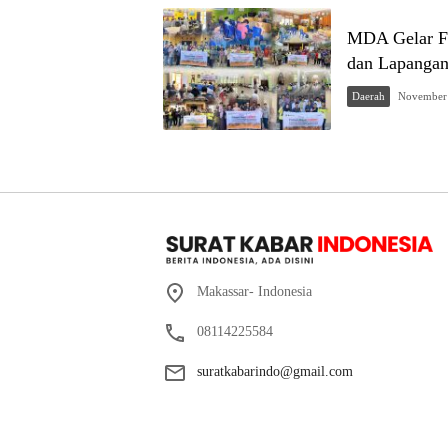
MDA Gelar FO
dan Lapangan
Daerah
November 
Makassar- Indonesia
08114225584
suratkabarindo@gmail.com