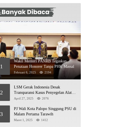
Wakil Menteri PANRB Tegaskan
1
Penataan Honorer Tanpa PHK Massal
Februari 6, 2025
2194
LSM Gerak Indonesia Desak
2
Transparansi Kasus Penyegelan Alat
Berat di Jetty PT Kasmar 2
April 27, 2025
2076
PJ Wali Kota Palopo Singgung PSU di
3
Malam Pertama Tarawih
Maret 1, 2025
1412