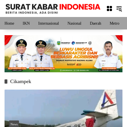
Langsung
ke
konten
Home
IKN
Internasional
Nasional
Daerah
Metro
Cikampek
News