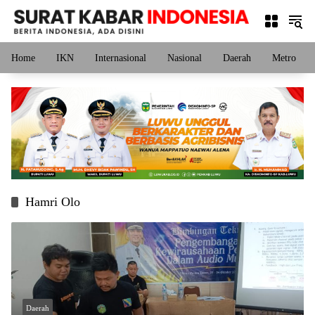
Langsung
ke
konten
Home
IKN
Internasional
Nasional
Daerah
Metro
Hamri Olo
Daerah