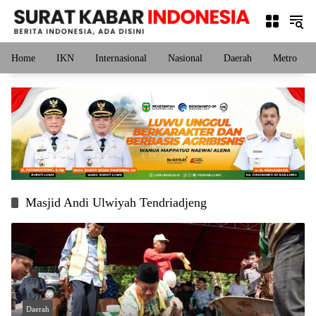
Langsung
ke
konten
Home
IKN
Internasional
Nasional
Daerah
Metro
Masjid Andi Ulwiyah Tendriadjeng
Daerah