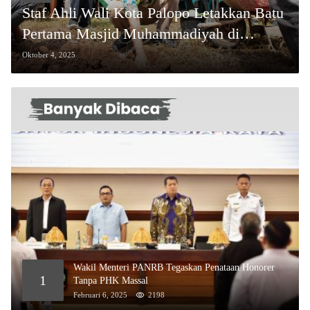
Staf Ahli Wali Kota Palopo Letakkan Batu
Pertama Masjid Muhammadiyah di
Sendana
Oktober 4, 2025
Wakil Menteri PANRB Tegaskan Penataan Honorer
1
Tanpa PHK Massal
Februari 6, 2025
2198