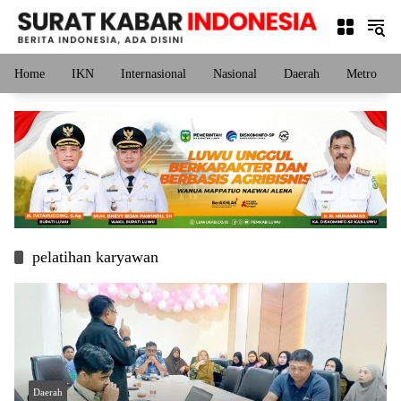
Langsung
ke
konten
Home
IKN
Internasional
Nasional
Daerah
Metro
pelatihan karyawan
Daerah