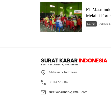
PT Masmindo
Melalui Foru
Daerah
Oktober 1
Makassar- Indonesia
08114225584
suratkabarindo@gmail.com