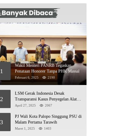
Wakil Menteri PANRB Tegaskan
1
Penataan Honorer Tanpa PHK Massal
Februari 6, 2025
2190
LSM Gerak Indonesia Desak
2
Transparansi Kasus Penyegelan Alat
Berat di Jetty PT Kasmar 2
April 27, 2025
2067
PJ Wali Kota Palopo Singgung PSU di
3
Malam Pertama Tarawih
Maret 1, 2025
1403