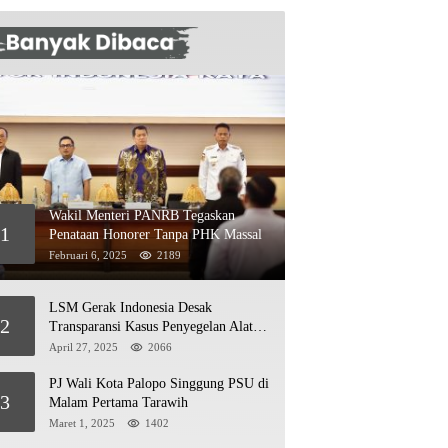
Wakil Menteri PANRB Tegaskan
1
Penataan Honorer Tanpa PHK Massal
Februari 6, 2025
2189
LSM Gerak Indonesia Desak
2
Transparansi Kasus Penyegelan Alat
Berat di Jetty PT Kasmar 2
April 27, 2025
2066
PJ Wali Kota Palopo Singgung PSU di
3
Malam Pertama Tarawih
Maret 1, 2025
1402