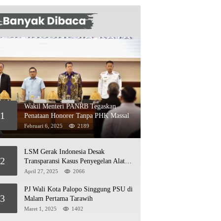
Wakil Menteri PANRB Tegaskan
1
Penataan Honorer Tanpa PHK Massal
Februari 6, 2025
2189
LSM Gerak Indonesia Desak
2
Transparansi Kasus Penyegelan Alat
Berat di Jetty PT Kasmar 2
April 27, 2025
2066
PJ Wali Kota Palopo Singgung PSU di
3
Malam Pertama Tarawih
Maret 1, 2025
1402