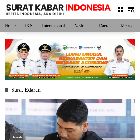
Langsung
ke
konten
Home
IKN
Internasional
Nasional
Daerah
Metro
Surat Edaran
Daerah