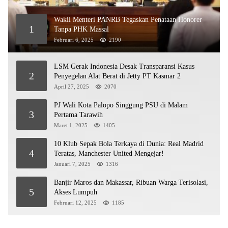
Wakil Menteri PANRB Tegaskan Penataan Honorer
1
Tanpa PHK Massal
Februari 6, 2025
2190
LSM Gerak Indonesia Desak Transparansi Kasus
2
Penyegelan Alat Berat di Jetty PT Kasmar 2
April 27, 2025
2070
PJ Wali Kota Palopo Singgung PSU di Malam
3
Pertama Tarawih
Maret 1, 2025
1405
10 Klub Sepak Bola Terkaya di Dunia: Real Madrid
4
Teratas, Manchester United Mengejar!
Januari 7, 2025
1316
Banjir Maros dan Makassar, Ribuan Warga Terisolasi,
5
Akses Lumpuh
Februari 12, 2025
1185