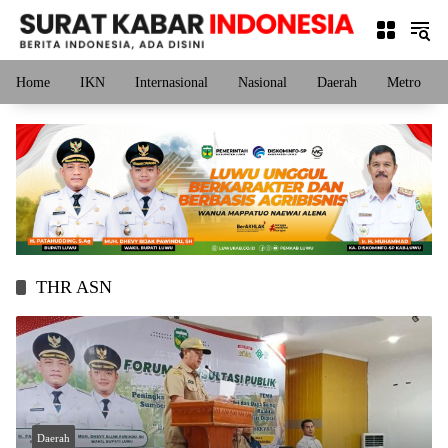
Langsung
ke
konten
Home
IKN
Internasional
Nasional
Daerah
Metro
THR ASN
Daerah