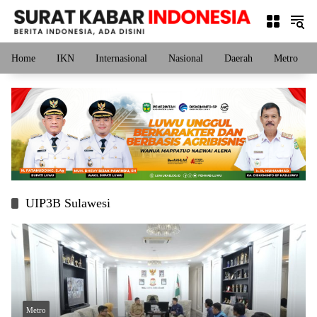
Langsung
ke
konten
Home
IKN
Internasional
Nasional
Daerah
Metro
UIP3B Sulawesi
Metro