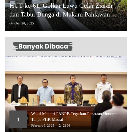
HUT ke-61, Golkar Luwu Gelar Ziarah
dan Tabur Bunga di Makam Pahlawan
Belopa
Oktober 20, 2025
Wakil Menteri PANRB Tegaskan Penataan Honorer
1
Tanpa PHK Massal
Februari 6, 2025
2196