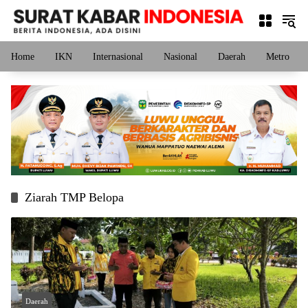
Langsung
ke
konten
Home
IKN
Internasional
Nasional
Daerah
Metro
Ziarah TMP Belopa
Daerah