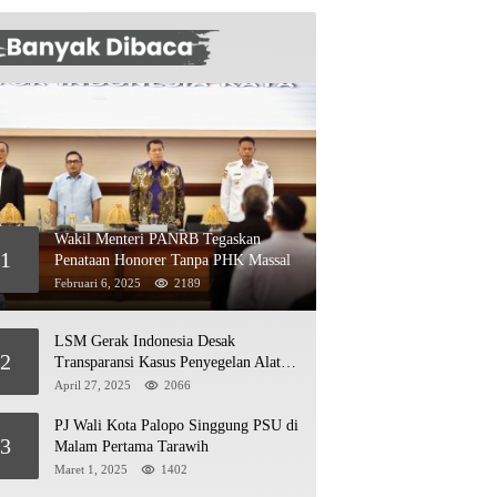
Wakil Menteri PANRB Tegaskan
1
Penataan Honorer Tanpa PHK Massal
Februari 6, 2025
2189
LSM Gerak Indonesia Desak
2
Transparansi Kasus Penyegelan Alat
Berat di Jetty PT Kasmar 2
April 27, 2025
2066
PJ Wali Kota Palopo Singgung PSU di
3
Malam Pertama Tarawih
Maret 1, 2025
1402