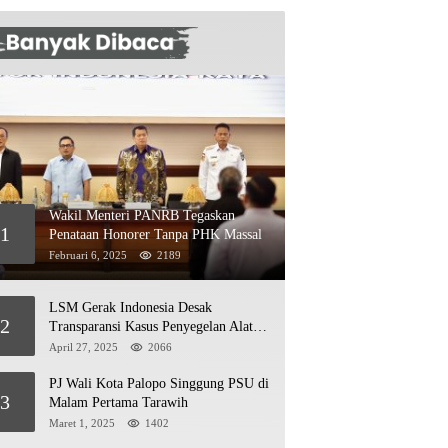
Wakil Menteri PANRB Tegaskan
1
Penataan Honorer Tanpa PHK Massal
Februari 6, 2025
2189
LSM Gerak Indonesia Desak
2
Transparansi Kasus Penyegelan Alat
Berat di Jetty PT Kasmar 2
April 27, 2025
2066
PJ Wali Kota Palopo Singgung PSU di
3
Malam Pertama Tarawih
Maret 1, 2025
1402