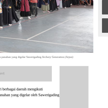
a panahan yang digelar Sawerigading Archery Generation.(Arjun)
i berbagai daerah mengikuti
anahan yang digelar oleh Sawerigading