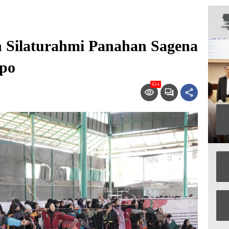
n Silaturahmi Panahan Sagena
opo
654