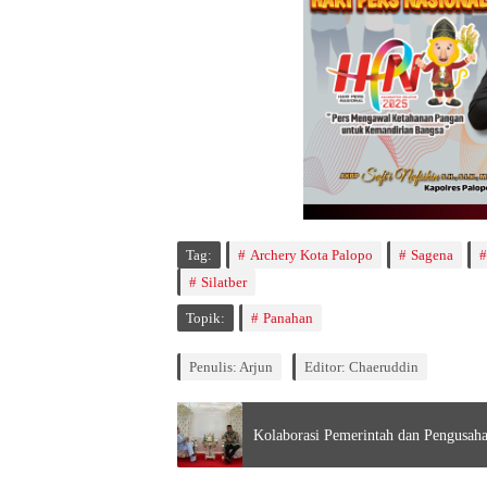
Tag:
Archery Kota Palopo
Sagena
Silatber
Topik:
Panahan
Penulis: Arjun
Editor: Chaeruddin
Kolaborasi Pemerintah dan Pengusah