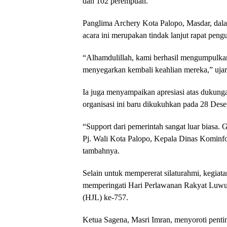
dan 102 perempuan.
Panglima Archery Kota Palopo, Masdar, d
acara ini merupakan tindak lanjut rapat pen
“Alhamdulillah, kami berhasil mengumpulka
menyegarkan kembali keahlian mereka,” ujar
Ia juga menyampaikan apresiasi atas dukung
organisasi ini baru dikukuhkan pada 28 Des
“Support dari pemerintah sangat luar biasa. 
Pj. Wali Kota Palopo, Kepala Dinas Kominfo
tambahnya.
Selain untuk mempererat silaturahmi, kegiata
memperingati Hari Perlawanan Rakyat Luwu
(HJL) ke-757.
Ketua Sagena, Masri Imran, menyoroti penti