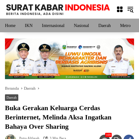
Langsung
ke
konten
Home
IKN
Internasional
Nasional
Daerah
Metro
Beranda
Daerah
Daerah
Buka Gerakan Keluarga Cerdas
Berinternet, Melinda Aksa Ingatkan
Bahaya Over Sharing
109
Putra Alifsyah
3 Min Baca