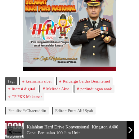
Tag:
keamanan siber
Keluarga Cerdas Berinternet
literasi digital
Melinda Aksa
perlindungan anak
TP PKK Makassar
Penulis: */Chaeruddin
Editor: Putra Alif Syah
Kalahkan Hard Drive Konvensional, Kingston A400
Capai Penjualan 100 Juta Unit