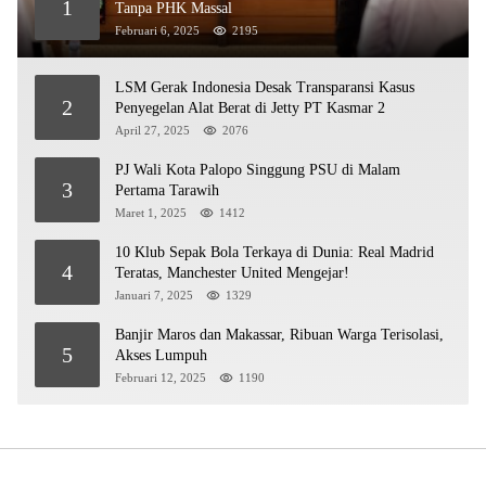
1
Tanpa PHK Massal
Februari 6, 2025
2195
LSM Gerak Indonesia Desak Transparansi Kasus
2
Penyegelan Alat Berat di Jetty PT Kasmar 2
April 27, 2025
2076
PJ Wali Kota Palopo Singgung PSU di Malam
3
Pertama Tarawih
Maret 1, 2025
1412
10 Klub Sepak Bola Terkaya di Dunia: Real Madrid
4
Teratas, Manchester United Mengejar!
Januari 7, 2025
1329
Banjir Maros dan Makassar, Ribuan Warga Terisolasi,
5
Akses Lumpuh
Februari 12, 2025
1190