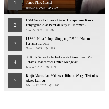
1
Tanpa PHK Massal
Februari 6, 2025
2190
LSM Gerak Indonesia Desak Transparansi Kasus
2
Penyegelan Alat Berat di Jetty PT Kasmar 2
April 27, 2025
2071
PJ Wali Kota Palopo Singgung PSU di Malam
3
Pertama Tarawih
Maret 1, 2025
1405
10 Klub Sepak Bola Terkaya di Dunia: Real Madrid
4
Teratas, Manchester United Mengejar!
Januari 7, 2025
1321
Banjir Maros dan Makassar, Ribuan Warga Terisolasi,
5
Akses Lumpuh
Februari 12, 2025
1186