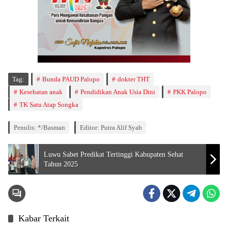
Tag:
Bunda PAUD Palopo
dokter THT
Kesehatan anak
Pendidikan Anak Usia Dini
PKK Palopo
TK Satu Atap Songka
Penulis: */Basman
Editor: Putra Alif Syah
Luwu Sabet Predikat Tertinggi Kabupaten Sehat
Tahun 2025
Kabar Terkait