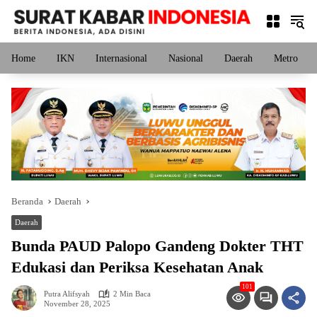
Langsung
ke
konten
Home
IKN
Internasional
Nasional
Daerah
Metro
Beranda
Daerah
Daerah
Bunda PAUD Palopo Gandeng Dokter THT
Edukasi dan Periksa Kesehatan Anak
101
Putra Alifsyah
2 Min Baca
November 28, 2025