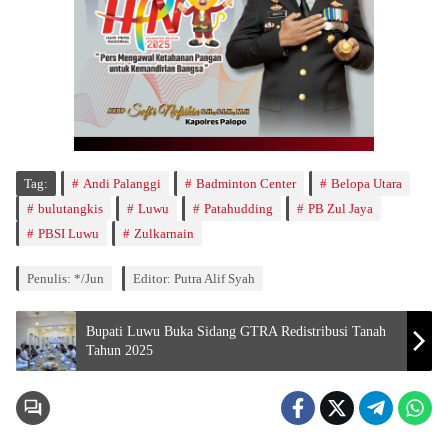
Tag:
Andi Palanggi
Badminton Center
Belopa Utara
bulutangkis
Luwu
Patahudding
PB Zul Jaya
PBSI Luwu
Zulkarnain
Penulis: */Jun
Editor: Putra Alif Syah
Bupati Luwu Buka Sidang GTRA Redistribusi Tanah
Tahun 2025