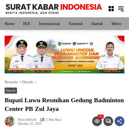
Langsung
ke
konten
Home
IKN
Internasional
Nasional
Daerah
Metro
Beranda
Daerah
Daerah
Bupati Luwu Resmikan Gedung Badminton
Center PB Zul Jaya
109
Putra Alifsyah
2 Min Baca
Oktober 22, 2025