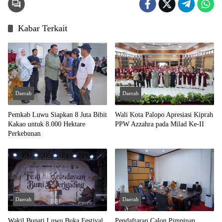
Kabar Terkait
Daerah
Daerah
Pemkab Luwu Siapkan 8 Juta Bibit
Wali Kota Palopo Apresiasi Kiprah
Kakao untuk 8.000 Hektare
PPW Azzahra pada Milad Ke-II
Perkebunan
Daerah
Daerah
Wakil Bupati Luwu Buka Festival
Pendaftaran Calon Pimpinan