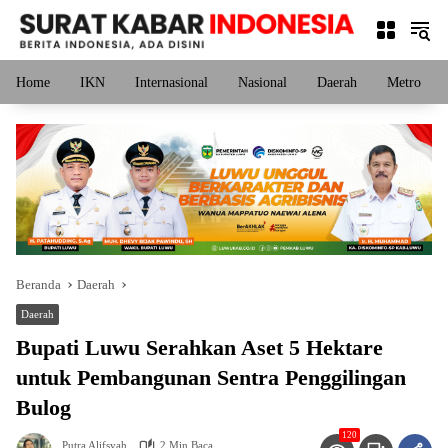
Langsung
ke
konten
Home
IKN
Internasional
Nasional
Daerah
Metro
Beranda
Daerah
Daerah
Bupati Luwu Serahkan Aset 5 Hektare
untuk Pembangunan Sentra Penggilingan
Bulog
120
Putra Alifsyah
2 Min Baca