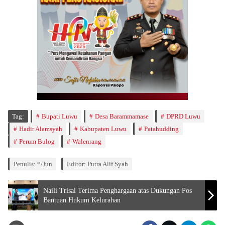
Tag:
Bupati Luwu
Desa Barammamase
DPRD Luwu
Hadir Alamsyah
Kabupaten Luwu
Patahudding
Perum Bulog
Walenrang
Penulis: */Jun
Editor: Putra Alif Syah
Naili Trisal Terima Penghargaan atas Dukungan Pos
Bantuan Hukum Kelurahan