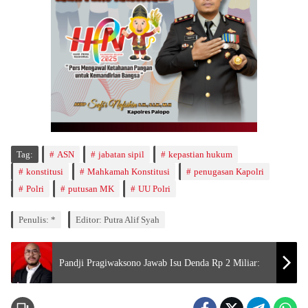
Tag:
ASN
jabatan sipil
kepastian hukum
konstitusi
Mahkamah Konstitusi
penugasan Kapolri
Polri
putusan MK
UU Polri
Penulis: *
Editor: Putra Alif Syah
Pandji Pragiwaksono Jawab Isu Denda Rp 2 Miliar: