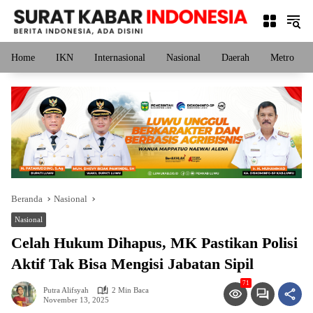
Langsung
ke
konten
Home
IKN
Internasional
Nasional
Daerah
Metro
Beranda
Nasional
Nasional
Celah Hukum Dihapus, MK Pastikan Polisi
Aktif Tak Bisa Mengisi Jabatan Sipil
71
Putra Alifsyah
2 Min Baca
November 13, 2025