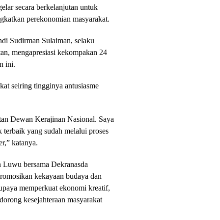
igelar secara berkelanjutan untuk
atkan perekonomian masyarakat.
ndi Sudirman Sulaiman, selaku
tan, mengapresiasi kekompakan 24
 ini.
gkat seiring tingginya antusiasme
atan Dewan Kerajinan Nasional. Saya
 terbaik yang sudah melalui proses
er,” katanya.
ten Luwu bersama Dekranasda
romosikan kekayaan budaya dan
 upaya memperkuat ekonomi kreatif,
orong kesejahteraan masyarakat