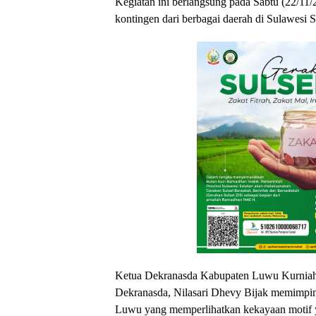
Kegiatan ini berlangsung pada Sabtu (22/11/
kontingen dari berbagai daerah di Sulawesi S
Ketua Dekranasda Kabupaten Luwu Kurniah
Dekranasda, Nilasari Dhevy Bijak memimpin
Luwu yang memperlihatkan kekayaan motif ya