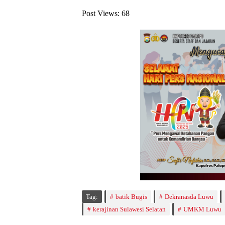
Post Views:
68
Tag:
batik Bugis
Dekranasda Luwu
kerajinan Sulawesi Selatan
UMKM Luwu