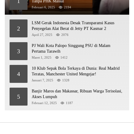
1
Tanpa PHK Massal
Februari 6, 2025
2194
LSM Gerak Indonesia Desak Transparansi Kasus
2
Penyegelan Alat Berat di Jetty PT Kasmar 2
April 27, 2025
2076
PJ Wali Kota Palopo Singgung PSU di Malam
3
Pertama Tarawih
Maret 1, 2025
1412
10 Klub Sepak Bola Terkaya di Dunia: Real Madrid
4
Teratas, Manchester United Mengejar!
Januari 7, 2025
1328
Banjir Maros dan Makassar, Ribuan Warga Terisolasi,
5
Akses Lumpuh
Februari 12, 2025
1187