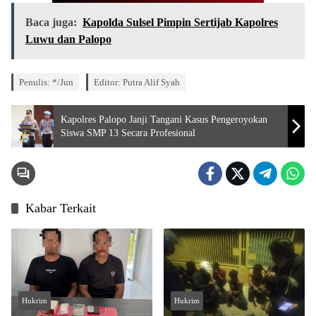
Baca juga:
Kapolda Sulsel Pimpin Sertijab Kapolres
Luwu dan Palopo
Penulis: */Jun
Editor: Putra Alif Syah
Kapolres Palopo Janji Tangani Kasus Pengeroyokan
Siswa SMP 13 Secara Profesional
Kabar Terkait
Hukrim
Hukrim