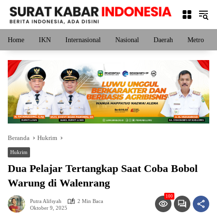
Langsung
ke
konten
Home
IKN
Internasional
Nasional
Daerah
Metro
Beranda
Hukrim
Hukrim
Dua Pelajar Tertangkap Saat Coba Bobol
Warung di Walenrang
100
Putra Alifsyah
2 Min Baca
Oktober 9, 2025