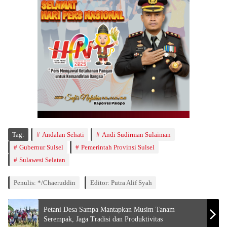
Tag:
Andalan Sehati
Andi Sudirman Sulaiman
Gubernur Sulsel
Pemerintah Provinsi Sulsel
Sulawesi Selatan
Penulis: */Chaeruddin
Editor: Putra Alif Syah
Petani Desa Sampa Mantapkan Musim Tanam
Serempak, Jaga Tradisi dan Produktivitas