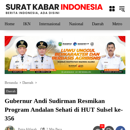
Langsung
ke
konten
Home
IKN
Internasional
Nasional
Daerah
Metro
Beranda
Daerah
Daerah
Gubernur Andi Sudirman Resmikan
Program Andalan Sehati di HUT Sulsel ke-
356
98
Putra Alifsyah
2 Min Baca