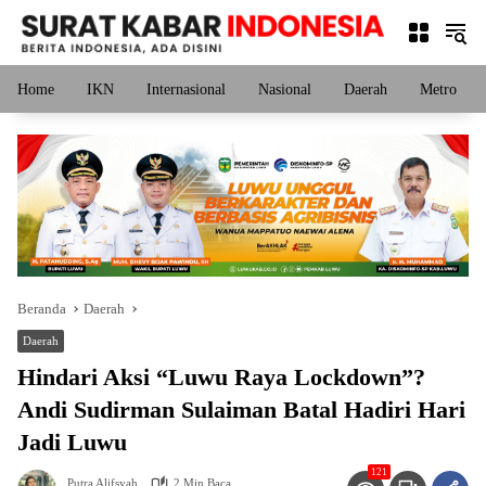
Langsung
ke
konten
Home
IKN
Internasional
Nasional
Daerah
Metro
Beranda
Daerah
Daerah
Hindari Aksi “Luwu Raya Lockdown”?
Andi Sudirman Sulaiman Batal Hadiri Hari
Jadi Luwu
121
Putra Alifsyah
2 Min Baca