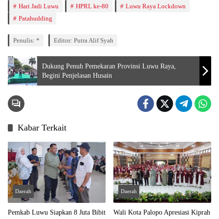
Hari Jadi Luwu
HPRL ke-80
Luwu Raya Lockdown
Patahudding
Penulis: *
Editor: Putra Alif Syah
Dukung Penuh Pemekaran Provinsi Luwu Raya,
Begini Penjelasan Husain
Kabar Terkait
Daerah
Daerah
Pemkab Luwu Siapkan 8 Juta Bibit
Wali Kota Palopo Apresiasi Kiprah