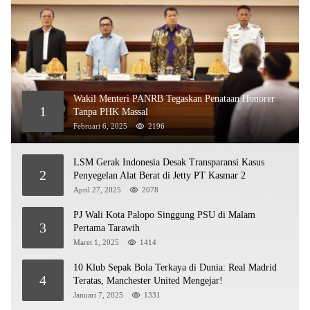
Wakil Menteri PANRB Tegaskan Penataan Honorer
1
Tanpa PHK Massal
Februari 6, 2025
2196
LSM Gerak Indonesia Desak Transparansi Kasus
2
Penyegelan Alat Berat di Jetty PT Kasmar 2
April 27, 2025
2078
PJ Wali Kota Palopo Singgung PSU di Malam
3
Pertama Tarawih
Maret 1, 2025
1414
10 Klub Sepak Bola Terkaya di Dunia: Real Madrid
4
Teratas, Manchester United Mengejar!
Januari 7, 2025
1331