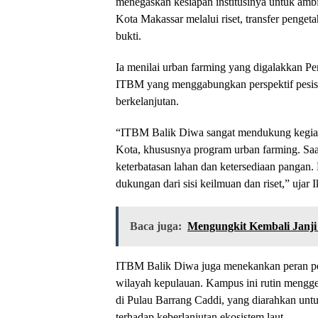
menegaskan kesiapan institusinya untuk am
Kota Makassar melalui riset, transfer penge
bukti.
Ia menilai urban farming yang digalakkan P
ITBM yang menggabungkan perspektif pesis
berkelanjutan.
“ITBM Balik Diwa sangat mendukung kegiata
Kota, khususnya program urban farming. Saat 
keterbatasan lahan dan ketersediaan pangan.
dukungan dari sisi keilmuan dan riset,” ujar 
Baca juga:
Mengungkit Kembali Janj
ITBM Balik Diwa juga menekankan peran pe
wilayah kepulauan. Kampus ini rutin mengge
di Pulau Barrang Caddi, yang diarahkan unt
terhadap keberlanjutan ekosistem laut.