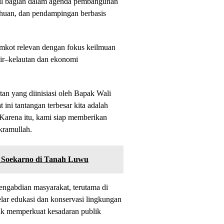
bil bagian dalam agenda pembangunan
tahuan, dan pendampingan berbasis
emkot relevan dengan fokus keilmuan
ir–kelautan dan ekonomi
n yang diinisiasi oleh Bapak Wali
ini tantangan terbesar kita adalah
 Karena itu, kami siap memberikan
Ikramullah.
i Soekarno di Tanah Luwu
ngabdian masyarakat, terutama di
lar edukasi dan konservasi lingkungan
uk memperkuat kesadaran publik