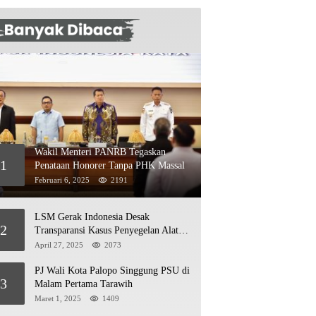
Wakil Menteri PANRB Tegaskan
1
Penataan Honorer Tanpa PHK Massal
Februari 6, 2025
2191
LSM Gerak Indonesia Desak
2
Transparansi Kasus Penyegelan Alat
Berat di Jetty PT Kasmar 2
April 27, 2025
2073
PJ Wali Kota Palopo Singgung PSU di
3
Malam Pertama Tarawih
Maret 1, 2025
1409