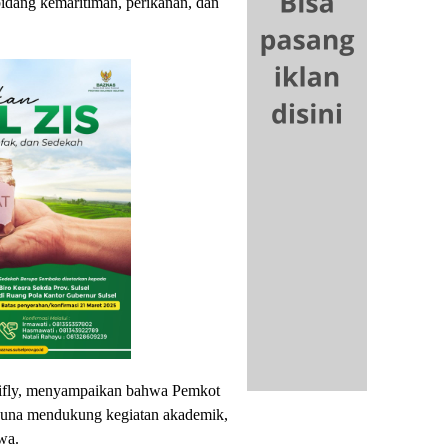
bidang kemaritiman, perikanan, dan
kifly, menyampaikan bahwa Pemkot
guna mendukung kegiatan akademik,
wa.