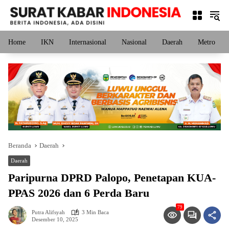
Langsung
ke
konten
Home
IKN
Internasional
Nasional
Daerah
Metro
Beranda
Daerah
Daerah
Paripurna DPRD Palopo, Penetapan KUA-
PPAS 2026 dan 6 Perda Baru
79
Putra Alifsyah
3 Min Baca
Desember 10, 2025