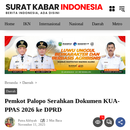
Langsung
ke
konten
Home
IKN
Internasional
Nasional
Daerah
Metro
Beranda
Daerah
Daerah
Pemkot Palopo Serahkan Dokumen KUA-
PPAS 2026 ke DPRD
70
Putra Alifsyah
2 Min Baca
November 11, 2025