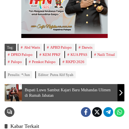
Tag:
Abd Waris
APBD Palopo
Darwis
DPRD Palopo
KEM PPKF
KUA PPAS
Naili Trisal
Palopo
Pemkot Palopo
RKPD 2026
Penulis: */Jun
Editor: Putra Alif Syah
Bupati Luwu Sambut Kajari Baru Muhandas Ulimen
di Rumah Jabatan
Kabar Terkait