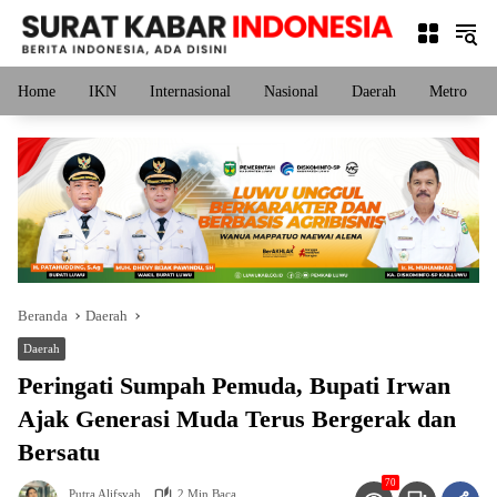
Langsung
ke
konten
Home
IKN
Internasional
Nasional
Daerah
Metro
Beranda
Daerah
Daerah
Peringati Sumpah Pemuda, Bupati Irwan
Ajak Generasi Muda Terus Bergerak dan
Bersatu
70
Putra Alifsyah
2 Min Baca