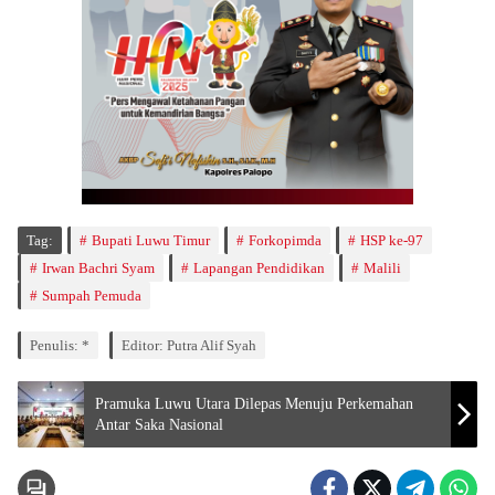
Tag:
Bupati Luwu Timur
Forkopimda
HSP ke-97
Irwan Bachri Syam
Lapangan Pendidikan
Malili
Sumpah Pemuda
Penulis: *
Editor: Putra Alif Syah
Pramuka Luwu Utara Dilepas Menuju Perkemahan
Antar Saka Nasional