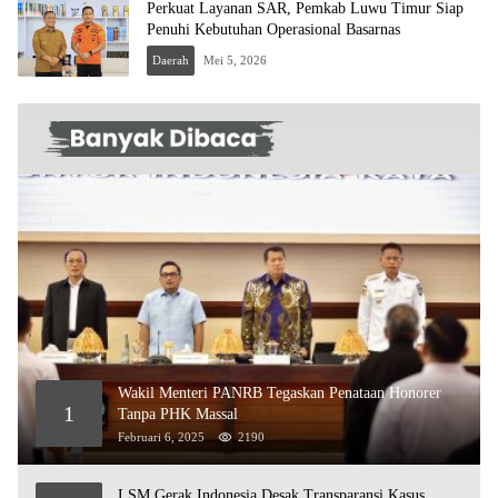
Perkuat Layanan SAR, Pemkab Luwu Timur Siap
Penuhi Kebutuhan Operasional Basarnas
Daerah
Mei 5, 2026
Wakil Menteri PANRB Tegaskan Penataan Honorer
1
Tanpa PHK Massal
Februari 6, 2025
2190
LSM Gerak Indonesia Desak Transparansi Kasus