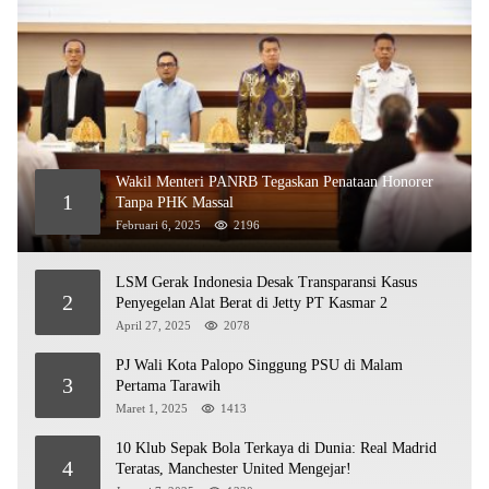
Wakil Menteri PANRB Tegaskan Penataan Honorer
1
Tanpa PHK Massal
Februari 6, 2025
2196
LSM Gerak Indonesia Desak Transparansi Kasus
2
Penyegelan Alat Berat di Jetty PT Kasmar 2
April 27, 2025
2078
PJ Wali Kota Palopo Singgung PSU di Malam
3
Pertama Tarawih
Maret 1, 2025
1413
10 Klub Sepak Bola Terkaya di Dunia: Real Madrid
4
Teratas, Manchester United Mengejar!