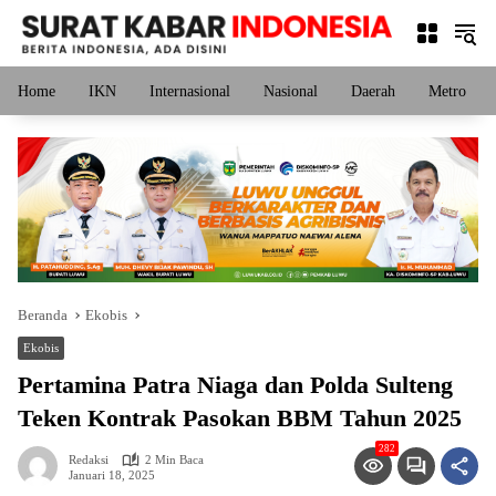
Langsung
ke
konten
Home
IKN
Internasional
Nasional
Daerah
Metro
Beranda
Ekobis
Ekobis
Pertamina Patra Niaga dan Polda Sulteng
Teken Kontrak Pasokan BBM Tahun 2025
282
Redaksi
2 Min Baca
Januari 18, 2025