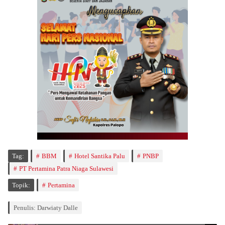
Tag:
BBM
Hotel Santika Palu
PNBP
PT Pertamina Patra Niaga Sulawesi
Topik:
Pertamina
Penulis: Darwiaty Dalle