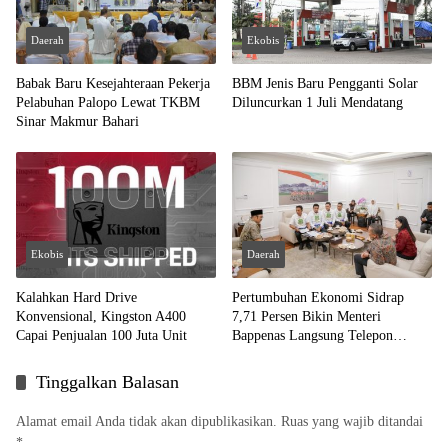
Daerah
Ekobis
Babak Baru Kesejahteraan Pekerja
BBM Jenis Baru Pengganti Solar
Pelabuhan Palopo Lewat TKBM
Diluncurkan 1 Juli Mendatang
Sinar Makmur Bahari
Ekobis
Daerah
Kalahkan Hard Drive
Pertumbuhan Ekonomi Sidrap
Konvensional, Kingston A400
7,71 Persen Bikin Menteri
Capai Penjualan 100 Juta Unit
Bappenas Langsung Telepon
Kepala BPS RI
Tinggalkan Balasan
Alamat email Anda tidak akan dipublikasikan.
Ruas yang wajib ditandai
*