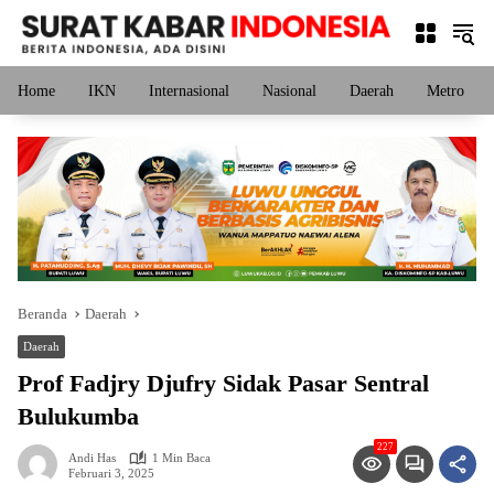
Langsung
ke
konten
Home
IKN
Internasional
Nasional
Daerah
Metro
Beranda
Daerah
Daerah
Prof Fadjry Djufry Sidak Pasar Sentral
Bulukumba
227
Andi Has
1 Min Baca
Februari 3, 2025