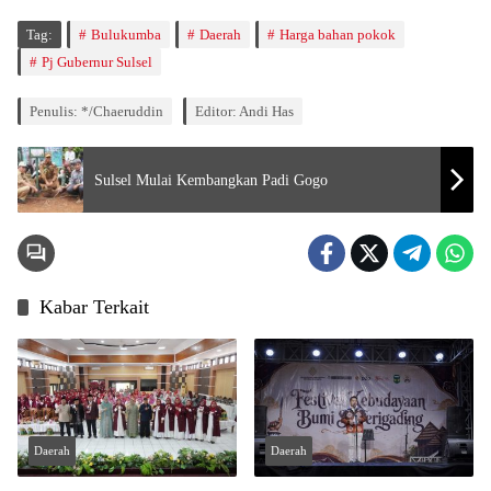
Tag:
Bulukumba
Daerah
Harga bahan pokok
Pj Gubernur Sulsel
Penulis: */Chaeruddin
Editor: Andi Has
Sulsel Mulai Kembangkan Padi Gogo
Kabar Terkait
Daerah
Daerah