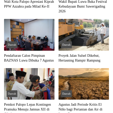
Wali Kota Palopo Apresiasi Kiprah
Wakil Bupati Luwu Buka Festival
PPW Azzahra pada Milad Ke-II
Kebudayaan Bumi Sawerigading
2026
Daerah
Daerah
Pendaftaran Calon Pimpinan
Proyek Jalan Sulsel Dikebut,
BAZNAS Luwu Dibuka 7 Agustus
Hertasning Hampir Rampung
Daerah
Daerah
Pemkot Palopo Lepas Kontingen
Agustus Jadi Periode Kritis El
Pramuka Menuju Jamnas XII di
Niño bagi Pertanian dan Air di