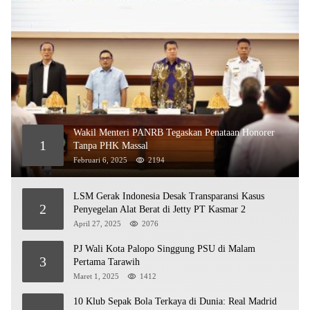
Wakil Menteri PANRB Tegaskan Penataan Honorer
1
Tanpa PHK Massal
Februari 6, 2025
2194
LSM Gerak Indonesia Desak Transparansi Kasus
2
Penyegelan Alat Berat di Jetty PT Kasmar 2
April 27, 2025
2076
PJ Wali Kota Palopo Singgung PSU di Malam
3
Pertama Tarawih
Maret 1, 2025
1412
10 Klub Sepak Bola Terkaya di Dunia: Real Madrid