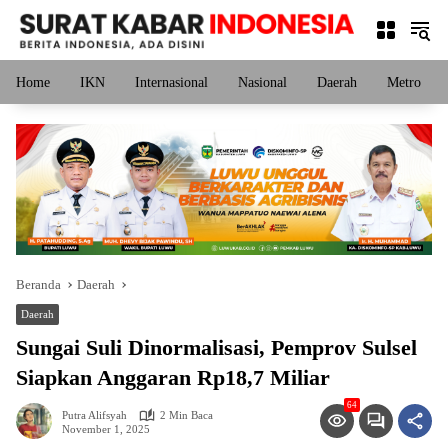
Langsung
ke
konten
Home
IKN
Internasional
Nasional
Daerah
Metro
Beranda
Daerah
Daerah
Sungai Suli Dinormalisasi, Pemprov Sulsel
Siapkan Anggaran Rp18,7 Miliar
64
Putra Alifsyah
2 Min Baca
November 1, 2025