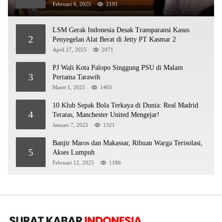
Februari 6, 2025
2191
LSM Gerak Indonesia Desak Transparansi Kasus
2
Penyegelan Alat Berat di Jetty PT Kasmar 2
April 27, 2025
2071
PJ Wali Kota Palopo Singgung PSU di Malam
3
Pertama Tarawih
Maret 1, 2025
1405
10 Klub Sepak Bola Terkaya di Dunia: Real Madrid
4
Teratas, Manchester United Mengejar!
Januari 7, 2025
1321
Banjir Maros dan Makassar, Ribuan Warga Terisolasi,
5
Akses Lumpuh
Februari 12, 2025
1186