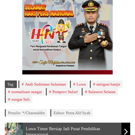
Tag:
Andi Sudirman Sulaiman
Luwu
mitigasi banjir
normalisasi sungai
Pemprov Sulsel
Sulawesi Selatan
sungai Suli
Penulis: */Chaeruddin
Editor: Putra Alif Syah
Luwu Timur Bersiap Jadi Pusat Pendidikan
Internasional