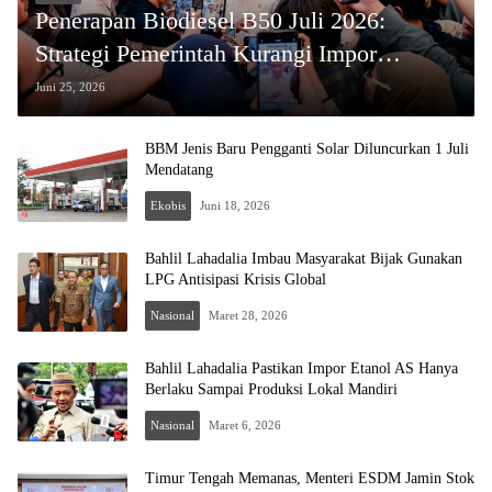
Penerapan Biodiesel B50 Juli 2026:
Strategi Pemerintah Kurangi Impor
Minyak dan Emisi
Juni 25, 2026
BBM Jenis Baru Pengganti Solar Diluncurkan 1 Juli
Mendatang
Ekobis
Juni 18, 2026
Bahlil Lahadalia Imbau Masyarakat Bijak Gunakan
LPG Antisipasi Krisis Global
Nasional
Maret 28, 2026
Bahlil Lahadalia Pastikan Impor Etanol AS Hanya
Berlaku Sampai Produksi Lokal Mandiri
Nasional
Maret 6, 2026
Timur Tengah Memanas, Menteri ESDM Jamin Stok