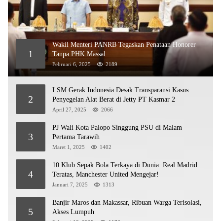
Wakil Menteri PANRB Tegaskan Penataan Honorer
1
Tanpa PHK Massal
Februari 6, 2025
2189
LSM Gerak Indonesia Desak Transparansi Kasus
2
Penyegelan Alat Berat di Jetty PT Kasmar 2
April 27, 2025
2066
PJ Wali Kota Palopo Singgung PSU di Malam
3
Pertama Tarawih
Maret 1, 2025
1402
10 Klub Sepak Bola Terkaya di Dunia: Real Madrid
4
Teratas, Manchester United Mengejar!
Januari 7, 2025
1313
Banjir Maros dan Makassar, Ribuan Warga Terisolasi,
5
Akses Lumpuh