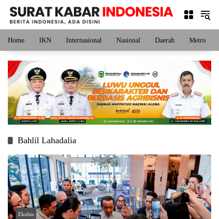
Langsung
ke
konten
Home
IKN
Internasional
Nasional
Daerah
Metro
Bahlil Lahadalia
Ekobis