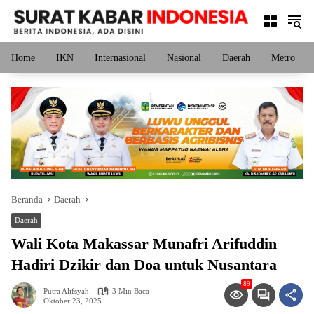
Langsung
ke
konten
Home
IKN
Internasional
Nasional
Daerah
Metro
Beranda
Daerah
Daerah
Wali Kota Makassar Munafri Arifuddin
Hadiri Dzikir dan Doa untuk Nusantara
89
Putra Alifsyah
3 Min Baca
Oktober 23, 2025