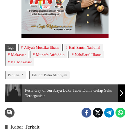
Tag:
Aliyah Mustika Ilham
Hari Santri Nasional
Makassar
Munafri Arifuddin
Nahdlatul Ulama
NU Makassar
Penulis: *
Editor: Putra Alif Syah
Pesta Gay di Surabaya Buka Tabir Dunia Gelap Seks
Terorganisir
Kabar Terkait