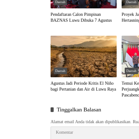
Daerah
Daerah
Pendaftaran Calon Pimpinan
Proyek Ja
BAZNAS Luwu Dibuka 7 Agustus
Hertasni
Daerah
Daerah
Agustus Jadi Periode Kritis El Niño
Temui Ke
bagi Pertanian dan Air di Luwu Raya
Perjuang
Pascaben
Tinggalkan Balasan
Alamat email Anda tidak akan dipublikasikan.
Rua