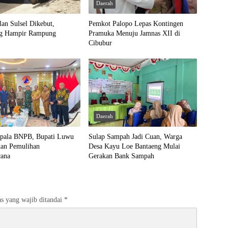
Daerah
lan Sulsel Dikebut,
Pemkot Palopo Lepas Kontingen
ng Hampir Rampung
Pramuka Menuju Jamnas XII di
Cibubur
Daerah
pala BNPB, Bupati Luwu
Sulap Sampah Jadi Cuan, Warga
kan Pemulihan
Desa Kayu Loe Bantaeng Mulai
cana
Gerakan Bank Sampah
s yang wajib ditandai
*