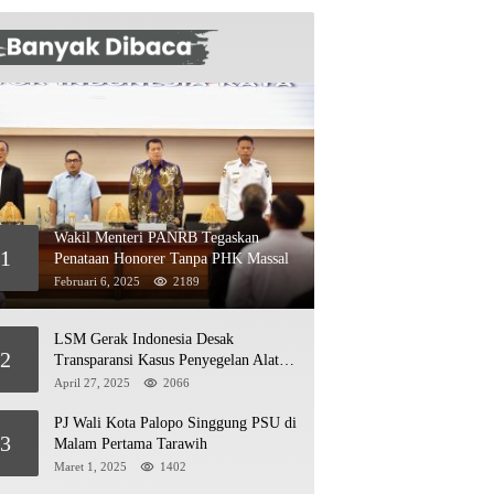
Wakil Menteri PANRB Tegaskan
1
Penataan Honorer Tanpa PHK Massal
Februari 6, 2025
2189
LSM Gerak Indonesia Desak
2
Transparansi Kasus Penyegelan Alat
Berat di Jetty PT Kasmar 2
April 27, 2025
2066
PJ Wali Kota Palopo Singgung PSU di
3
Malam Pertama Tarawih
Maret 1, 2025
1402