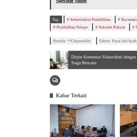
Soeratin Sulsel
Tag:
Infrastruktur Pendidikan
Kecamata
Pendidikan Palopo
Sekolah Rakyat
Penulis: */Chaeruddin
Editor: Putra Alif Syah
Dirjen Kemensos Silaturahmi dengan
Siaga Bencana
Kabar Terkait