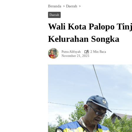
Beranda
Daerah
Daerah
Wali Kota Palopo Tin
Kelurahan Songka
Putra Alifsyah
2 Min Baca
November 21, 2025