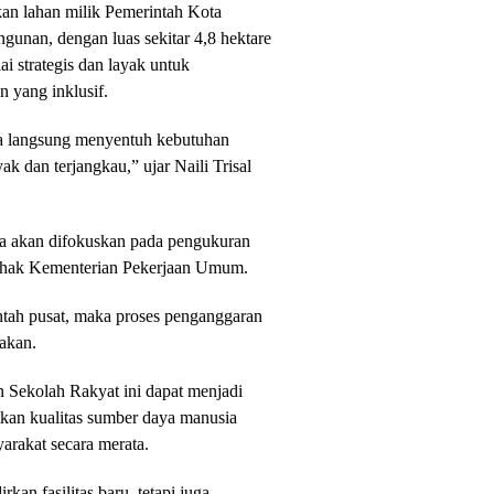
an lahan milik Pemerintah Kota
gunan, dengan luas sekitar 4,8 hektare
lai strategis dan layak untuk
 yang inklusif.
a langsung menyentuh kebutuhan
ak dan terjangkau,” ujar Naili Trisal
nya akan difokuskan pada pengukuran
a pihak Kementerian Pekerjaan Umum.
intah pusat, maka proses penganggaran
akan.
 Sekolah Rakyat ini dapat menjadi
kan kualitas sumber daya manusia
arakat secara merata.
an fasilitas baru, tetapi juga