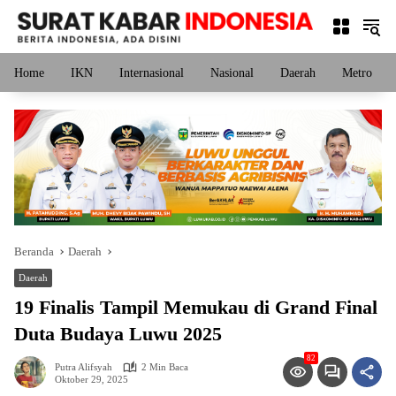
Langsung
ke
konten
Home
IKN
Internasional
Nasional
Daerah
Metro
Beranda
Daerah
Daerah
19 Finalis Tampil Memukau di Grand Final
Duta Budaya Luwu 2025
82
Putra Alifsyah
2 Min Baca
Oktober 29, 2025