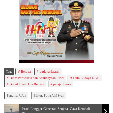
Tag:
Belopa
budaya daerah
Dinas Pariwisata dan Kebudayaan Luwu
Duta Budaya Luwu
Grand Final Duta Budaya
pelajar Luwu
Penulis: */Jun
Editor: Putra Alif Syah
Israel Langgar Gencatan Senjata, Gaza Kembali