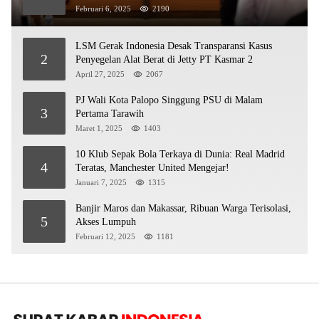
Februari 6, 2025
2190
LSM Gerak Indonesia Desak Transparansi Kasus
2
Penyegelan Alat Berat di Jetty PT Kasmar 2
April 27, 2025
2067
PJ Wali Kota Palopo Singgung PSU di Malam
3
Pertama Tarawih
Maret 1, 2025
1403
10 Klub Sepak Bola Terkaya di Dunia: Real Madrid
4
Teratas, Manchester United Mengejar!
Januari 7, 2025
1315
Banjir Maros dan Makassar, Ribuan Warga Terisolasi,
5
Akses Lumpuh
Februari 12, 2025
1181