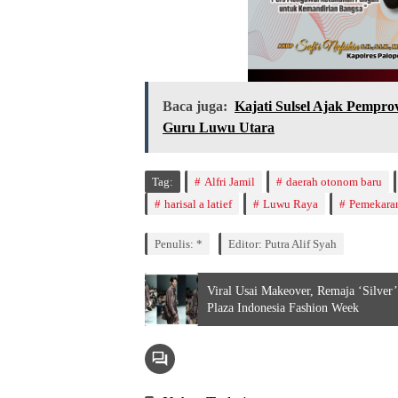
Baca juga:
Kajati Sulsel Ajak Pempr
Guru Luwu Utara
Tag:
Alfri Jamil
daerah otonom baru
harisal a latief
Luwu Raya
Pemekara
Penulis: *
Editor: Putra Alif Syah
Viral Usai Makeover, Remaja ‘Silver
Plaza Indonesia Fashion Week