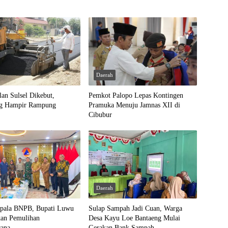
Daerah
lan Sulsel Dikebut,
Pemkot Palopo Lepas Kontingen
ng Hampir Rampung
Pramuka Menuju Jamnas XII di
Cibubur
Daerah
pala BNPB, Bupati Luwu
Sulap Sampah Jadi Cuan, Warga
kan Pemulihan
Desa Kayu Loe Bantaeng Mulai
cana
Gerakan Bank Sampah