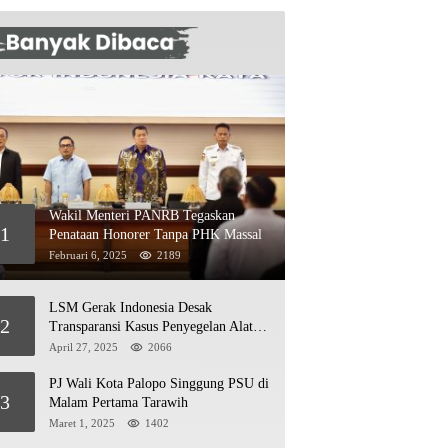
Wakil Menteri PANRB Tegaskan
1
Penataan Honorer Tanpa PHK Massal
Februari 6, 2025
2189
LSM Gerak Indonesia Desak
2
Transparansi Kasus Penyegelan Alat
Berat di Jetty PT Kasmar 2
April 27, 2025
2066
PJ Wali Kota Palopo Singgung PSU di
3
Malam Pertama Tarawih
Maret 1, 2025
1402