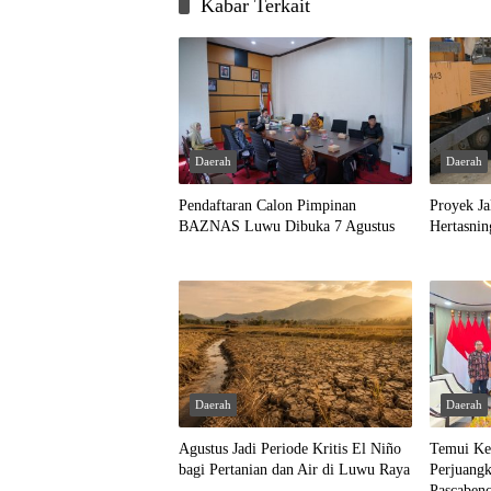
Kabar Terkait
Daerah
Daerah
Pendaftaran Calon Pimpinan
Proyek Ja
BAZNAS Luwu Dibuka 7 Agustus
Hertasni
Daerah
Daerah
Agustus Jadi Periode Kritis El Niño
Temui Ke
bagi Pertanian dan Air di Luwu Raya
Perjuang
Pascaben