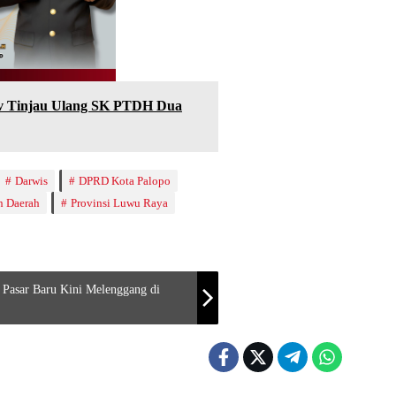
ov Tinjau Ulang SK PTDH Dua
Darwis
DPRD Kota Palopo
n Daerah
Provinsi Luwu Raya
’ Pasar Baru Kini Melenggang di