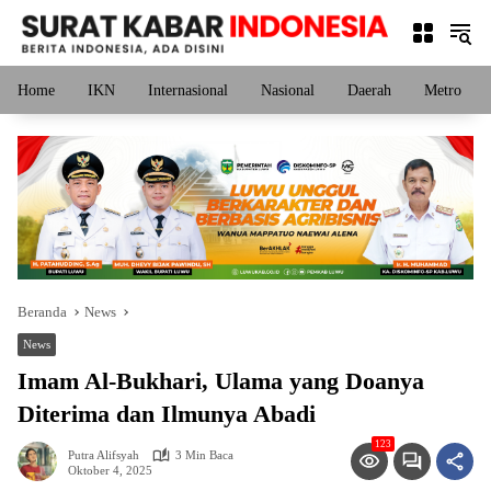
Langsung
ke
konten
Home
IKN
Internasional
Nasional
Daerah
Metro
Beranda
News
News
Imam Al-Bukhari, Ulama yang Doanya
Diterima dan Ilmunya Abadi
123
Putra Alifsyah
3 Min Baca
Oktober 4, 2025