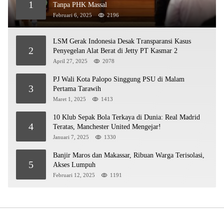
1
Tanpa PHK Massal
Februari 6, 2025
2196
LSM Gerak Indonesia Desak Transparansi Kasus
2
Penyegelan Alat Berat di Jetty PT Kasmar 2
April 27, 2025
2078
PJ Wali Kota Palopo Singgung PSU di Malam
3
Pertama Tarawih
Maret 1, 2025
1413
10 Klub Sepak Bola Terkaya di Dunia: Real Madrid
4
Teratas, Manchester United Mengejar!
Januari 7, 2025
1330
Banjir Maros dan Makassar, Ribuan Warga Terisolasi,
5
Akses Lumpuh
Februari 12, 2025
1191