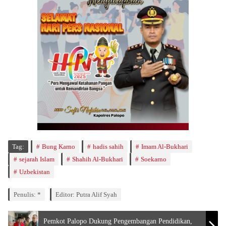
Tag:
Bung Karno
hadis sahih
Imam Al-Bukhari
sejarah Islam
Shahih Al-Bukhari
Soekarno
Uzbekistan
Penulis: *
Editor: Putra Alif Syah
Pemkot Palopo Dukung Pengembangan Pendidikan,