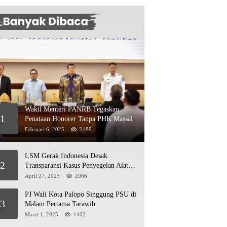
Wakil Menteri PANRB Tegaskan
1
Penataan Honorer Tanpa PHK Massal
Februari 6, 2025
2189
LSM Gerak Indonesia Desak
2
Transparansi Kasus Penyegelan Alat
Berat di Jetty PT Kasmar 2
April 27, 2025
2066
PJ Wali Kota Palopo Singgung PSU di
3
Malam Pertama Tarawih
Maret 1, 2025
1402