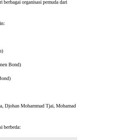
ri berbagai organisasi pemuda dari
in:
a)
anen Bond)
 Bond)
ena, Djohan Mohammad Tjai, Mohamad
si berbeda: