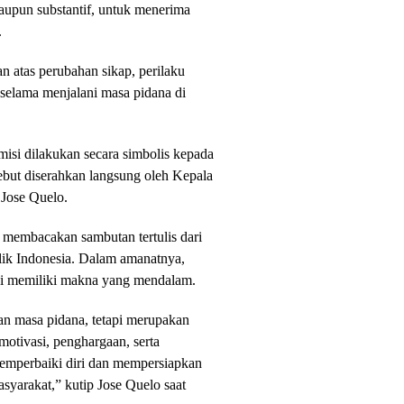
maupun substantif, untuk menerima
.
an atas perubahan sikap, perilaku
n selama menjalani masa pidana di
isi dilakukan secara simbolis kepada
ebut diserahkan langsung oleh Kepala
Jose Quelo.
 membacakan sambutan tertulis dari
lik Indonesia. Dalam amanatnya,
i memiliki makna yang mendalam.
n masa pidana, tetapi merupakan
otivasi, penghargaan, serta
memperbaiki diri dan mempersiapkan
masyarakat,” kutip Jose Quelo saat