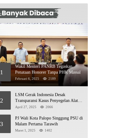
Wakil Menteri PANRB Tegaskan
1
Penataan Honorer Tanpa PHK Massal
Februari 6, 2025
2189
LSM Gerak Indonesia Desak
2
Transparansi Kasus Penyegelan Alat
Berat di Jetty PT Kasmar 2
April 27, 2025
2066
PJ Wali Kota Palopo Singgung PSU di
3
Malam Pertama Tarawih
Maret 1, 2025
1402