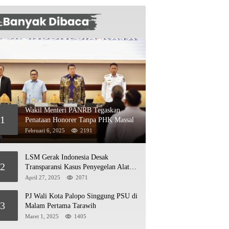
Wakil Menteri PANRB Tegaskan
1
Penataan Honorer Tanpa PHK Massal
Februari 6, 2025
2191
LSM Gerak Indonesia Desak
2
Transparansi Kasus Penyegelan Alat
Berat di Jetty PT Kasmar 2
April 27, 2025
2071
PJ Wali Kota Palopo Singgung PSU di
3
Malam Pertama Tarawih
Maret 1, 2025
1405