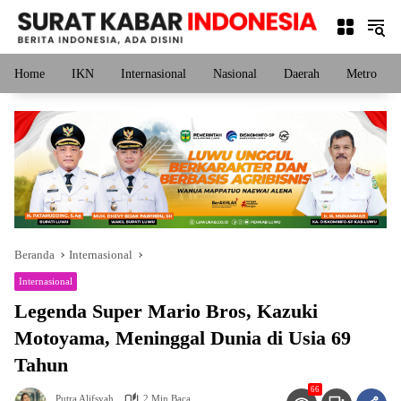
Langsung
ke
konten
Home
IKN
Internasional
Nasional
Daerah
Metro
Beranda
Internasional
Internasional
Legenda Super Mario Bros, Kazuki
Motoyama, Meninggal Dunia di Usia 69
Tahun
66
Putra Alifsyah
2 Min Baca