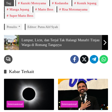
Tag:
Kazuki Motoyama
Kodansha
Komik Jepang
Manga Jepang
Mario Bros
Risa Motomayama
Super Mario Bros
Penulis: *
Editor: Putra Alif Syah
Lumpur, Licin, dan Terjal Tak Halangi Munafri Tinjau
Warga di Romang Tangayya
Kabar Terkait
Internasional
Internasional