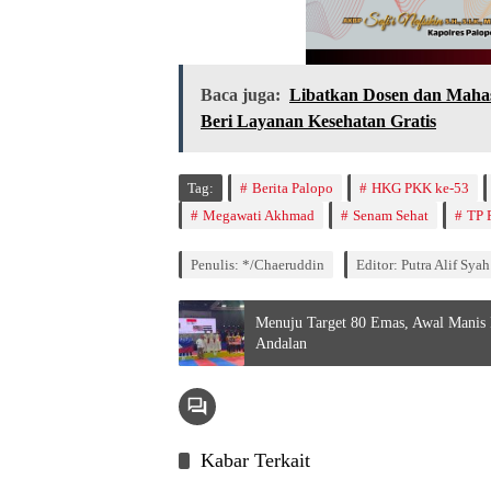
Baca juga:
Libatkan Dosen dan Maha
Beri Layanan Kesehatan Gratis
Tag:
Berita Palopo
HKG PKK ke-53
Megawati Akhmad
Senam Sehat
TP 
Penulis: */Chaeruddin
Editor: Putra Alif Syah
Menuju Target 80 Emas, Awal Manis 
Andalan
Kabar Terkait