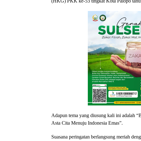
(HKG) PKK ke-53 tingkat Kota Palopo tahu
Adapun tema yang diusung kali ini adalah
Asta Cita Menuju Indonesia Emas”.
Suasana peringatan berlangsung meriah denga