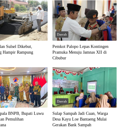
Daerah
lan Sulsel Dikebut,
Pemkot Palopo Lepas Kontingen
ng Hampir Rampung
Pramuka Menuju Jamnas XII di
Cibubur
Daerah
pala BNPB, Bupati Luwu
Sulap Sampah Jadi Cuan, Warga
kan Pemulihan
Desa Kayu Loe Bantaeng Mulai
cana
Gerakan Bank Sampah