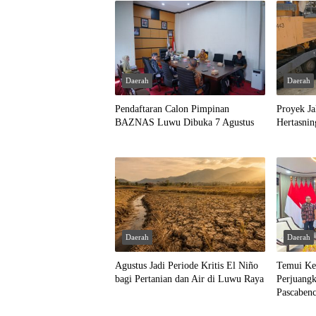
Daerah
Daerah
Pendaftaran Calon Pimpinan
Proyek Ja
BAZNAS Luwu Dibuka 7 Agustus
Hertasni
Daerah
Daerah
Agustus Jadi Periode Kritis El Niño
Temui Ke
bagi Pertanian dan Air di Luwu Raya
Perjuang
Pascaben