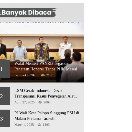
Wakil Menteri PANRB Tegaskan
1
Penataan Honorer Tanpa PHK Massal
Februari 6, 2025
2190
LSM Gerak Indonesia Desak
2
Transparansi Kasus Penyegelan Alat
Berat di Jetty PT Kasmar 2
April 27, 2025
2067
PJ Wali Kota Palopo Singgung PSU di
3
Malam Pertama Tarawih
Maret 1, 2025
1403