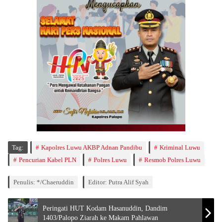
Tag:
Kapolres Luwu AKBP Adnan Pandibu
Kriminal Luwu
Pencurian Kabel PLN
Polres Luwu
Resmob Polres Luwu
Penulis: */Chaeruddin
Editor: Putra Alif Syah
Peringati HUT Kodam Hasanuddin, Dandim
1403/Palopo Ziarah ke Makam Pahlawan