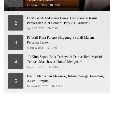
Februari 6, 2025
2190
LSM Gerak Indonesia Desak Transparansi Kasus
2
Penyegelan Alat Berat di Jetty PT Kasmar 2
April 27, 2025
2067
PJ Wali Kota Palopo Singgung PSU di Malam
3
Pertama Tarawih
Maret 1, 2025
1403
10 Klub Sepak Bola Terkaya di Dunia: Real Madrid
4
Teratas, Manchester United Mengejar!
Januari 7, 2025
1315
Banjir Maros dan Makassar, Ribuan Warga Terisolasi,
5
Akses Lumpuh
Februari 12, 2025
1181