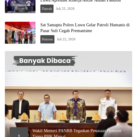
Luwu Apresiasi Kinerja AKBP Adnan Pandibu
Daerah
Juli 25, 2026
Sat Samapta Polres Luwu Gelar Patroli Humanis di
Pasar Suli Cegah Premanisme
Hukrim
Juli 22, 2026
Wakil Menteri PANRB Tegaskan Penataan Honorer
1
Tanpa PHK Massal