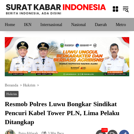
Langsung
ke
konten
Home
IKN
Internasional
Nasional
Daerah
Metro
Beranda
Hukrim
Hukrim
Resmob Polres Luwu Bongkar Sindikat
Pencuri Kabel Tower PLN, Lima Pelaku
Ditangkap
110
Putra Alifsyah
3 Min Baca