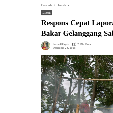
Beranda
Daerah
Daerah
Respons Cepat Lapor
Bakar Gelanggang S
Putra Alifsyah
2 Min Baca
Desember 28, 2025