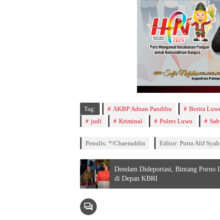
Tag:
AKBP Adnan Pandibu
Berita Luw
judi
Kriminal
Polres Luwu
Sab
Penulis: */Chaeruddin
Editor: Putra Alif Syah
Dendam Dideportasi, Bintang Porno I
di Depan KBRI