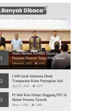
Wakil Menteri PANRB Tegaskan
1
Penataan Honorer Tanpa PHK Massal
Februari 6, 2025
2191
LSM Gerak Indonesia Desak
2
Transparansi Kasus Penyegelan Alat
Berat di Jetty PT Kasmar 2
April 27, 2025
2073
PJ Wali Kota Palopo Singgung PSU di
3
Malam Pertama Tarawih
Maret 1, 2025
1409