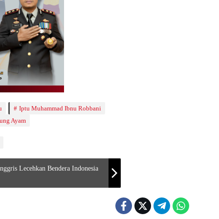
u
Iptu Muhammad Ibnu Robbani
ung Ayam
nggris Lecehkan Bendera Indonesia