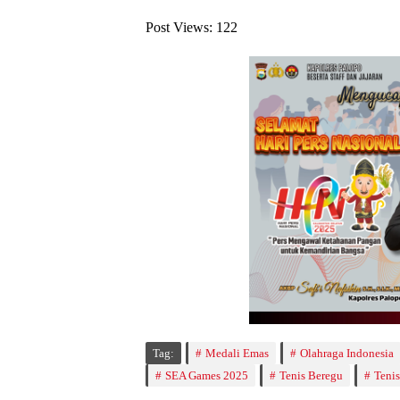
Post Views:
122
Tag:
Medali Emas
Olahraga Indonesia
SEA Games 2025
Tenis Beregu
Tenis