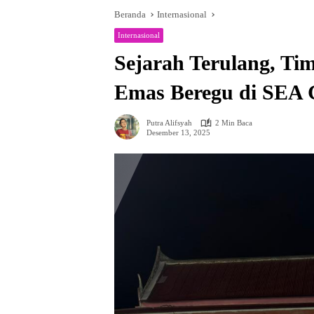
Beranda
Internasional
Internasional
Sejarah Terulang, Ti
Emas Beregu di SEA 
Putra Alifsyah
2 Min Baca
Desember 13, 2025