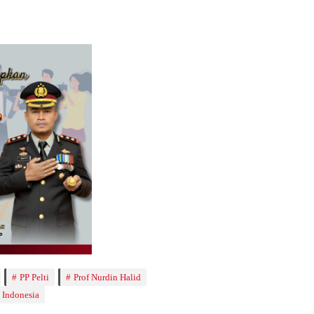
PP Pelti
Prof Nurdin Halid
 Indonesia