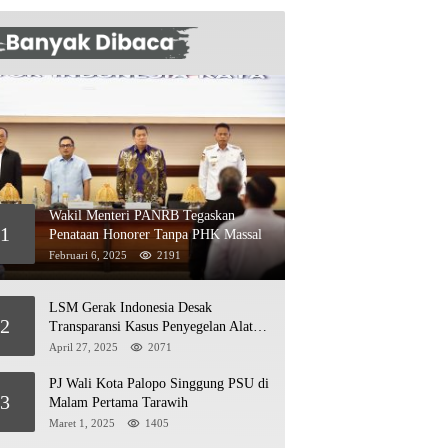
Wakil Menteri PANRB Tegaskan
1
Penataan Honorer Tanpa PHK Massal
Februari 6, 2025
2191
LSM Gerak Indonesia Desak
2
Transparansi Kasus Penyegelan Alat
Berat di Jetty PT Kasmar 2
April 27, 2025
2071
PJ Wali Kota Palopo Singgung PSU di
3
Malam Pertama Tarawih
Maret 1, 2025
1405