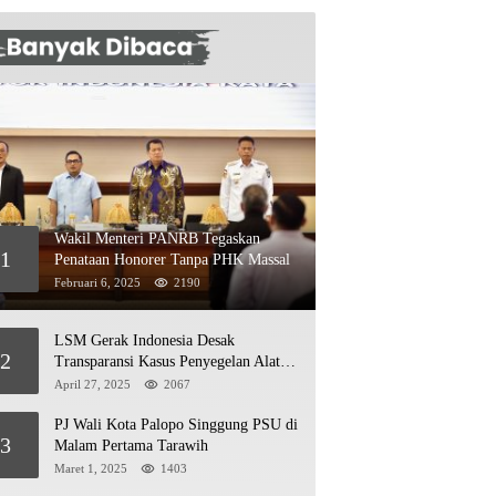
Wakil Menteri PANRB Tegaskan
1
Penataan Honorer Tanpa PHK Massal
Februari 6, 2025
2190
LSM Gerak Indonesia Desak
2
Transparansi Kasus Penyegelan Alat
Berat di Jetty PT Kasmar 2
April 27, 2025
2067
PJ Wali Kota Palopo Singgung PSU di
3
Malam Pertama Tarawih
Maret 1, 2025
1403