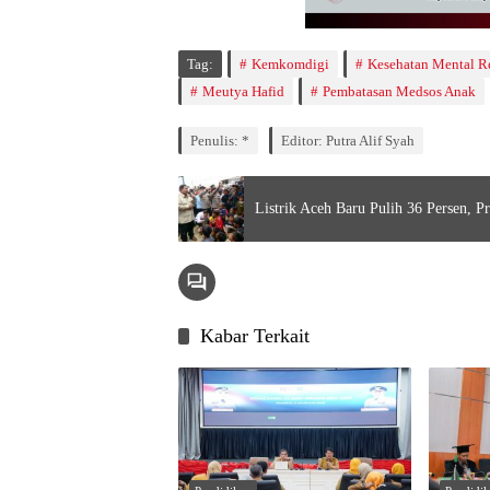
Tag:
Kemkomdigi
Kesehatan Mental R
Meutya Hafid
Pembatasan Medsos Anak
Penulis: *
Editor: Putra Alif Syah
Listrik Aceh Baru Pulih 36 Persen, P
Kabar Terkait